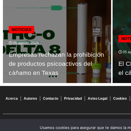
NOTICIAS
NOT
06 agosto, 2026
05 ag
Empresas rechazan la prohibición
de productos psicoactivos del
El C
cáñamo en Texas
el c
Acerca
Autores
Contacto
Privacidad
Aviso Legal
Cookies
© 2026 Todos los derechos reservados
Usamos cookies para asegurar que te damos la me