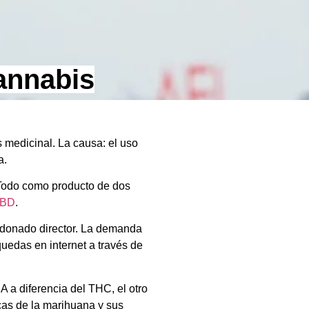
annabis
 medicinal. La causa: el uso
a.
. Todo como producto de dos
BD
.
rdonado director. La demanda
uedas en internet a través de
 a diferencia del THC, el otro
cas de la marihuana y sus