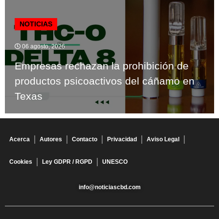
NOTICIAS
06 agosto, 2026
Empresas rechazan la prohibición de
productos psicoactivos del cáñamo en
Texas
Acerca
Autores
Contacto
Privacidad
Aviso Legal
Cookies
Ley GDPR / RGPD
UNESCO
info@noticiascbd.com