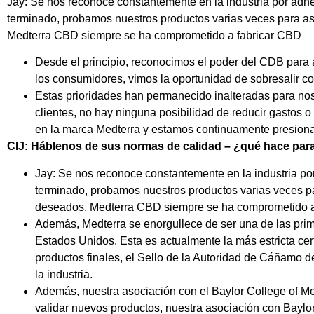
Jay: Se nos reconoce constantemente en la industria por adher
terminado, probamos nuestros productos varias veces para 
Medterra CBD siempre se ha comprometido a fabricar CBD
Desde el principio, reconocimos el poder del CDB para 
los consumidores, vimos la oportunidad de sobresalir co
Estas prioridades han permanecido inalteradas para noso
clientes, no hay ninguna posibilidad de reducir gastos 
en la marca Medterra y estamos continuamente presiona
CIJ: Háblenos de sus normas de calidad – ¿qué hace para 
Jay: Se nos reconoce constantemente en la industria por
terminado, probamos nuestros productos varias veces 
deseados. Medterra CBD siempre se ha comprometido a 
Además, Medterra se enorgullece de ser una de las prim
Estados Unidos. Esta es actualmente la más estricta certi
productos finales, el Sello de la Autoridad de Cáñamo 
la industria.
Además, nuestra asociación con el Baylor College of Med
validar nuevos productos, nuestra asociación con Baylo