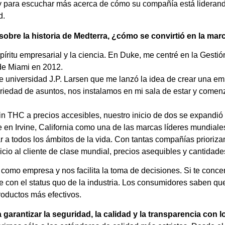
 para escuchar más acerca de cómo su compañía está liderando 
d.
sobre la historia de Medterra, ¿cómo se convirtió en la ma
íritu empresarial y la ciencia. En Duke, me centré en la Gestió
 de Miami en 2012.
e universidad J.P. Larsen que me lanzó la idea de crear una 
riedad de asuntos, nos instalamos en mi sala de estar y comen
in THC a precios accesibles, nuestro inicio de dos se expand
 en Irvine, California como una de las marcas líderes mundial
 a todos los ámbitos de la vida. Con tantas compañías prioriza
icio al cliente de clase mundial, precios asequibles y cantidad
omo empresa y nos facilita la toma de decisiones. Si te concentr
e con el status quo de la industria. Los consumidores saben qu
oductos más efectivos.
garantizar la seguridad, la calidad y la transparencia con