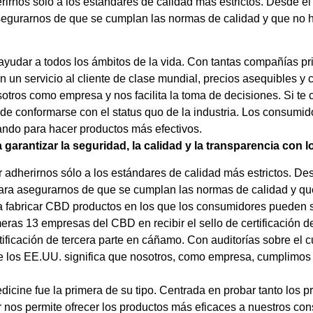
irnos sólo a los estándares de calidad más estrictos. Desde el 
asegurarnos de que se cumplan las normas de calidad y que no
ayudar a todos los ámbitos de la vida. Con tantas compañías pr
n un servicio al cliente de clase mundial, precios asequibles y
tros como empresa y nos facilita la toma de decisiones. Si te c
o de conformarse con el status quo de la industria. Los consum
ndo para hacer productos más efectivos.
garantizar la seguridad, la calidad y la transparencia con
 adherirnos sólo a los estándares de calidad más estrictos. Desd
para asegurarnos de que se cumplan las normas de calidad y q
fabricar CBD productos en los que los consumidores pueden s
eras 13 empresas del CBD en recibir el sello de certificación 
ficación de tercera parte en cáñamo. Con auditorías sobre el cul
de los EE.UU. significa que nosotros, como empresa, cumplimos
icine fue la primera de su tipo. Centrada en probar tanto los 
r nos permite ofrecer los productos más eficaces a nuestros co