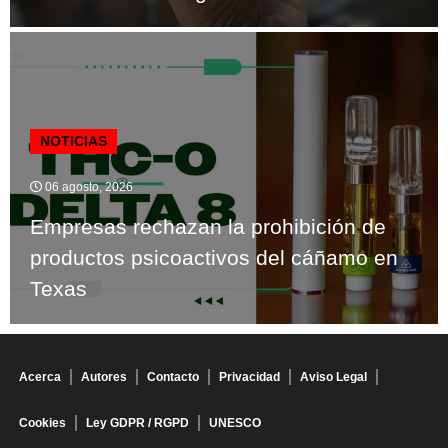
NOTICIAS
06 agosto, 2026
Empresas rechazan la prohibición de
productos psicoactivos del cáñamo en
Texas
Acerca
Autores
Contacto
Privacidad
Aviso Legal
Cookies
Ley GDPR / RGPD
UNESCO