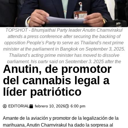
TOPSHOT - Bhumjaithai Party leader Anutin Charnvirakul
attends a press conference after securing the backing of
opposition People's Party to serve as Thailand's next prime
minister at the parliament in Bangkok on September 3, 2025.
Thailand's acting prime minister has moved to dissolve
parliament, his party said on September 3, 2025 after the
Anutin, de promotor
largest opposition party backed a rival candidate for prime
minister. (Photo by Chanakarn Laosarakham / AFP)
del cannabis legal a
líder patriótico
EDITORIAL
febrero 10, 2026
6:00 pm
Amante de la aviación y promotor de la legalización de la
marihuana, Anutin Charnvirakul ha dado la sorpresa al