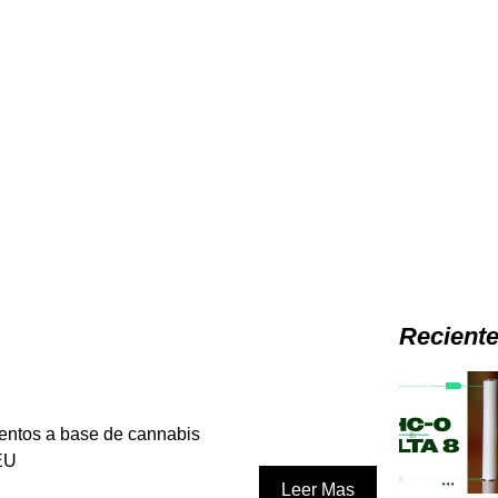
Recient
ntos a base de cannabis
 EU
Leer Mas